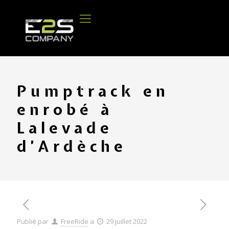
Pumptrack en
enrobé à
Lalevade
d’Ardèche
Publié par
FreeRide
a
29 juillet 2022