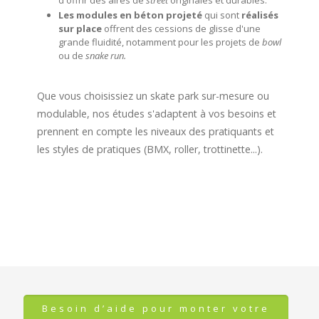
d'offrir des aires de
street
originales et durables.
Les modules en béton projeté
qui sont
réalisés
sur place
offrent des cessions de glisse d'une
grande fluidité, notamment pour les projets de
bowl
ou de
snake run.
Que vous choisissiez un skate park sur-mesure ou
modulable, nos études s'adaptent à vos besoins et
prennent en compte les niveaux des pratiquants et
les styles de pratiques (BMX, roller, trottinette...).
Besoin d’aide pour monter votre