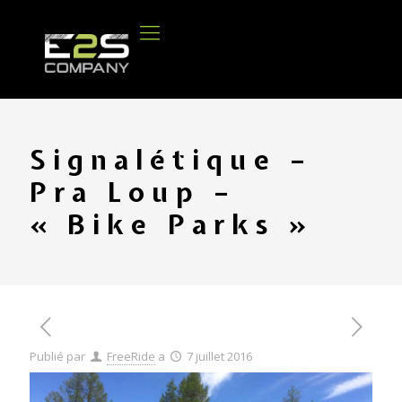
Signalétique –
Pra Loup –
« Bike Parks »
Publié par
FreeRide
a
7 juillet 2016