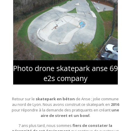
Photo drone skatepark anse 69
e2s company
Retour sur le
skatepark en béton
de Anse ; jolie commune
au nord de Lyon. Nous avons construit ce skatepark en
2016
pour répondre à la demande des pratiquants en créant
une
aire de street et un bowl
.
7 ans plus tard, nous sommes
fiers de constater la
pérennité de cet équipement
qui continue de susciter un