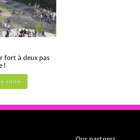
r fort à deux pas
e !
la suite
Our partners