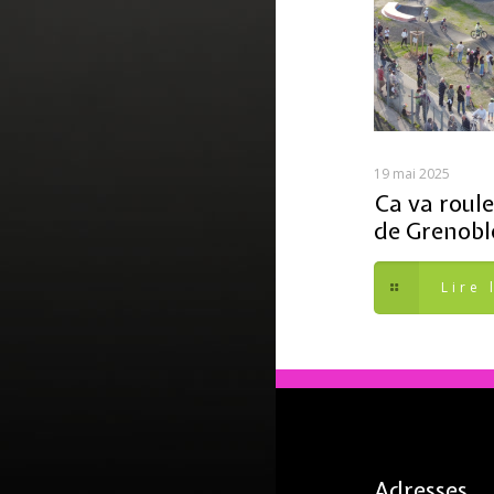
19 mai 2025
Ca va roule
de Grenobl
Lire 
Adresses