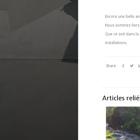
Encore une belle an
Nous sommes fiers d
Que ce soit dans la
installations.
Share
Articles relié