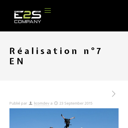
Réalisation n°7
EN
Publié par
licomdev
a
23 September 2015