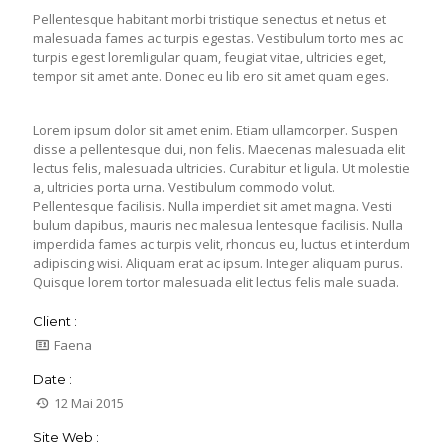
Pellentesque habitant morbi tristique senectus et netus et
malesuada fames ac turpis egestas. Vestibulum torto mes ac
turpis egest loremligular quam, feugiat vitae, ultricies eget,
tempor sit amet ante. Donec eu lib ero sit amet quam eges.
Lorem ipsum dolor sit amet enim. Etiam ullamcorper. Suspen
disse a pellentesque dui, non felis. Maecenas malesuada elit
lectus felis, malesuada ultricies. Curabitur et ligula. Ut molestie
a, ultricies porta urna. Vestibulum commodo volut.
Pellentesque facilisis. Nulla imperdiet sit amet magna. Vesti
bulum dapibus, mauris nec malesua lentesque facilisis. Nulla
imperdida fames ac turpis velit, rhoncus eu, luctus et interdum
adipiscing wisi. Aliquam erat ac ipsum. Integer aliquam purus.
Quisque lorem tortor malesuada elit lectus felis male suada.
Client :
Faena
Date :
12 Mai 2015
Site Web :