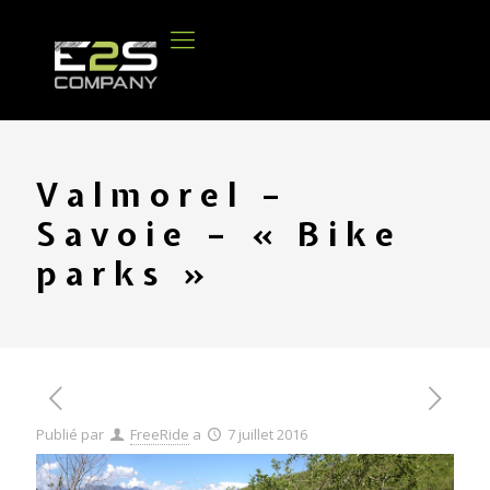
Valmorel –
Savoie – « Bike
parks »
Publié par
FreeRide
a
7 juillet 2016